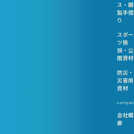
ス・鋼
製手摺
り
スポー
ツ施
設・公
園資材
防災・
災害用
資材
compan
会社概
要