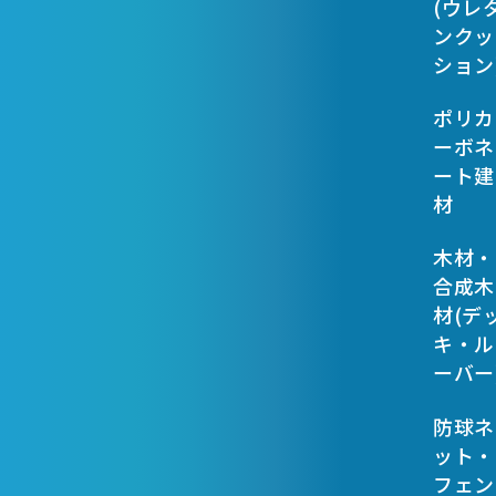
(ウレ
ンクッ
ション
ポリカ
ーボネ
ート建
材
木材・
合成木
材(デ
キ・ル
ーバー
防球ネ
ット・
フェン