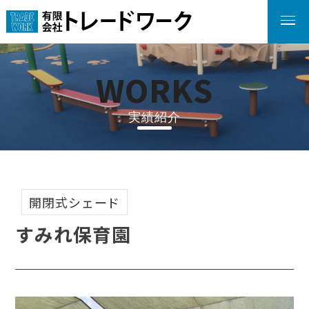
W
O
R
K
S
実績紹介
開閉式シェード
すみれ保育園