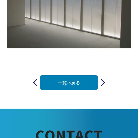
投
稿
一覧へ戻る
ナ
ビ
ゲ
ー
シ
ョ
ン
C
O
N
T
A
C
T