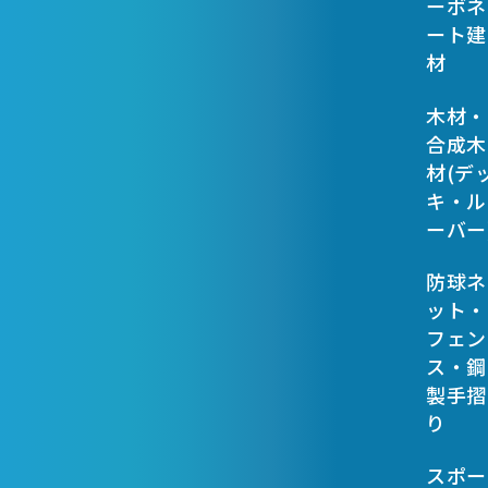
ーボネ
ート建
材
木材・
合成木
材(デ
キ・ル
ーバー
防球ネ
ット・
フェン
ス・鋼
製手摺
り
スポー