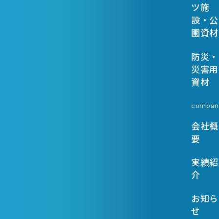
ツ施
設・公
園資材
防災・
災害用
資材
compan
会社概
要
実績紹
介
お知ら
せ