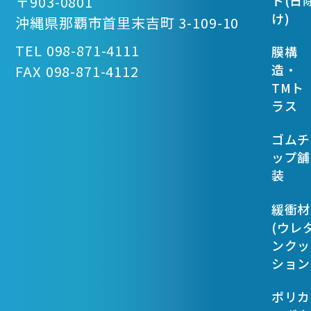
〒903-0801
け)
沖縄県那覇市首里末吉町 3-109-10
TEL 098-871-4111
膜構
造・
FAX 098-871-4112
TMト
ラス
ゴムチ
ップ舗
装
緩衝材
(ウレ
ンクッ
ション
ポリカ