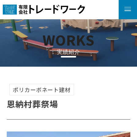
W
O
R
K
S
実績紹介
ポリカーボネート建材
恩納村葬祭場